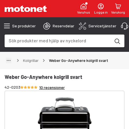
Varuhus
Logga in
Varukorg
Se produkter
Reservdelar
Servicetjänster
Sökfält
Sökresultaten uppdateras när du skriver
Kolgrillar
Weber Go-Anywhere kolgrill svart
Weber Go-Anywhere kolgrill svart
Betyg 4.9/5 stjärnor
42-0203
10 recensioner