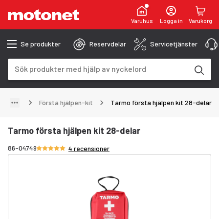
Varuhus
Logga in
Varukorg
Se produkter
Reservdelar
Servicetjänster
Sökfält
Sökresultaten uppdateras när du skriver
Första hjälpen-kit
Tarmo första hjälpen kit 28-delar
Tarmo första hjälpen kit 28-delar
Betyg 4.8/5 stjärnor
86-04749
4 recensioner