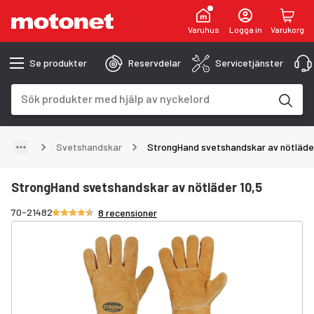
Varuhus
Logga in
Varukorg
Se produkter
Reservdelar
Servicetjänster
Sökfält
Sökresultaten uppdateras när du skriver
Svetshandskar
StrongHand svetshandskar av nötläder
StrongHand svetshandskar av nötläder 10,5
Betyg 4.4/5 stjärnor
70-21482
8 recensioner