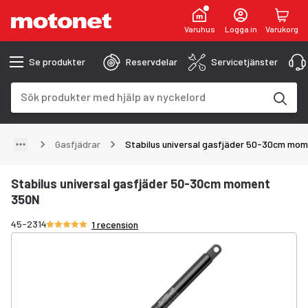
Varuhus
Logga in
Varukorg
Se produkter
Reservdelar
Servicetjänster
Sökfält
Sökresultaten uppdateras när du skriver
Gasfjädrar
Stabilus universal gasfjäder 50-30cm mo
Stabilus universal gasfjäder 50-30cm moment
350N
Betyg 5/5 stjärnor
45-2314
1 recension