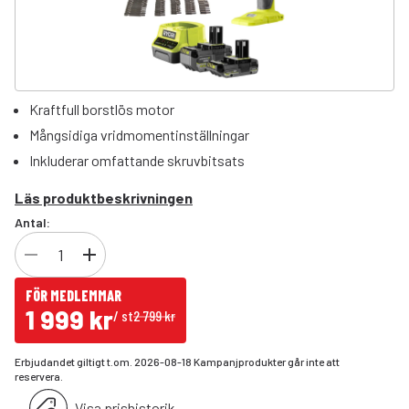
Kraftfull borstlös motor
Mångsidiga vridmomentinställningar
Inkluderar omfattande skruvbitsats
Läs produktbeskrivningen
Antal:
FÖR MEDLEMMAR
1 999 kr
/
st
2 799 kr
Erbjudandet giltigt t.om. 2026-08-18 Kampanjprodukter går inte att
reservera.
Visa prishistorik