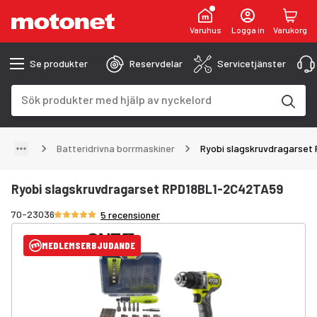
Varuhus
Logga in
Varukorg
Se produkter
Reservdelar
Servicetjänster
Sökfält
Sökresultaten uppdateras när du skriver
Batteridrivna borrmaskiner
Ryobi slagskruvdragarse
Ryobi slagskruvdragarset RPD18BL1-2C42TA59
Betyg 5/5 stjärnor
70-23036
5 recensioner
MEDLEMSERBJUDANDE