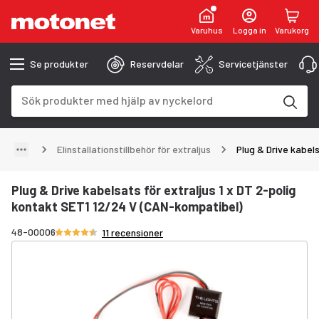
Varuhus
Logga in
Varukorg
Se produkter
Reservdelar
Servicetjänster
Sökfält
Sökresultaten uppdateras när du skriver
Elinstallationstillbehör för extraljus
Plug & Drive kabel
Plug & Drive kabelsats för extraljus 1 x DT 2-polig
kontakt SET1 12/24 V (CAN-kompatibel)
Betyg 4.3/5 stjärnor
48-00006
11 recensioner