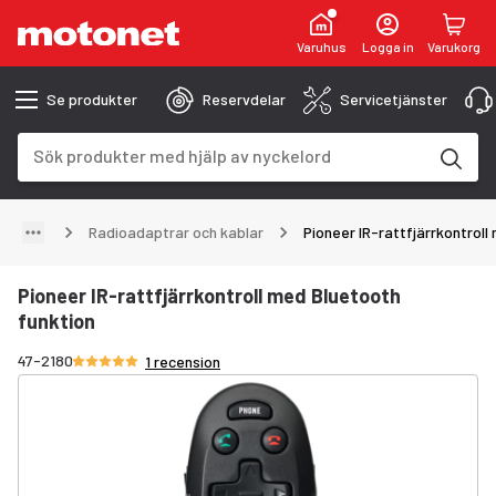
Varuhus
Logga in
Varukorg
Se produkter
Reservdelar
Servicetjänster
Sökfält
Sökresultaten uppdateras när du skriver
Radioadaptrar och kablar
Pioneer IR-rattfjärrkontroll
Pioneer IR-rattfjärrkontroll med Bluetooth
funktion
Betyg 5/5 stjärnor
47-2180
1 recension