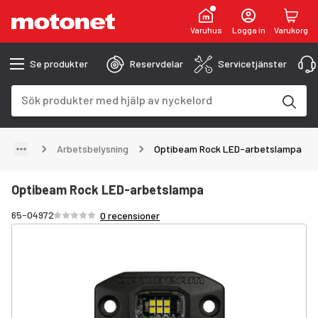
Varuhus
Logga in
Varukorg
Se produkter
Reservdelar
Servicetjänster
Sökfält
Sökresultaten uppdateras när du skriver
Arbetsbelysning
Optibeam Rock LED-arbetslampa
Optibeam Rock LED-arbetslampa
Betyg /5 stjärnor
65-04972
0 recensioner