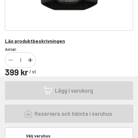
Läs produktbeskrivningen
Antal:
399 kr
/
st
Lägg i varukorg
Reservera och hämta i varuhus
Välj varuhus