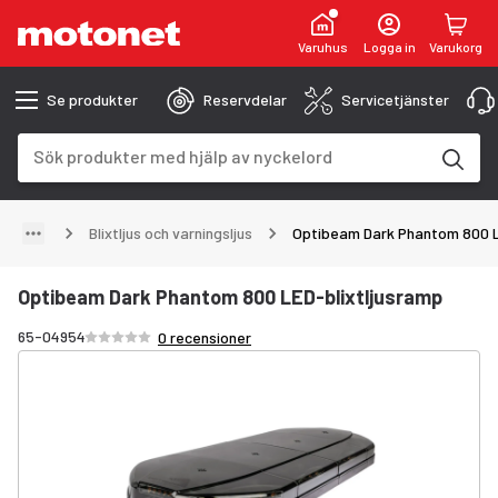
Varuhus
Logga in
Varukorg
Se produkter
Reservdelar
Servicetjänster
Sökfält
Sökresultaten uppdateras när du skriver
Blixtljus och varningsljus
Optibeam Dark Phantom 800 L
Optibeam Dark Phantom 800 LED-blixtljusramp
Betyg /5 stjärnor
65-04954
0 recensioner