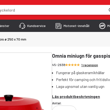
skriver
änster
Kundservice
Motonet-innehåll
M
pis ø 250 x 70 mm
Omnia miniugn för gasspi
Betyg 5/5 stjärnor
45-2938
1 recension
Fungerar på glaskeramikhällar
Perfekt för camping och fritidsliv
Laga ugnsmat utan vanlig ugn
Läs produktbeskrivningen
Antal: