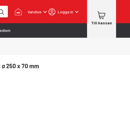
Varuhus
Logga in
Till kassan
edlem
s ø 250 x 70 mm