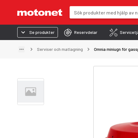
Sökfält
Sökresultaten uppdateras när du 
Se produkter
Reservdelar
Servicetj
Serviser och matlagning
Omnia miniugn för gass