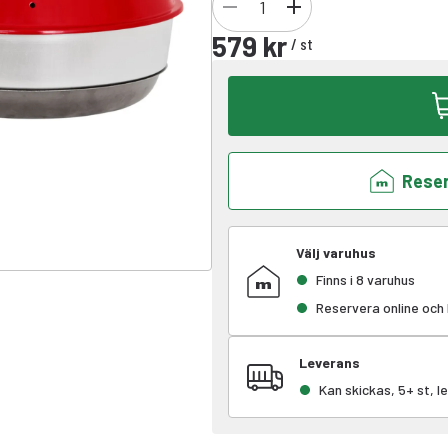
579 kr
/
st
Reser
Välj varuhus
Finns i 8 varuhus
Reservera online och
Leverans
Kan skickas, 5+ st, 