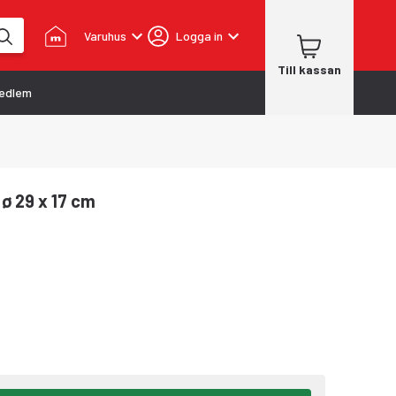
Varuhus
Logga in
Till kassan
edlem
ø 29 x 17 cm