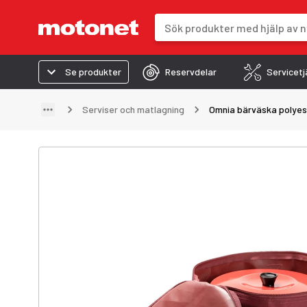
Sökfält
Sökresultaten uppdateras när du 
Se produkter
Reservdelar
Servicetj
Serviser och matlagning
Omnia bärväska polyest