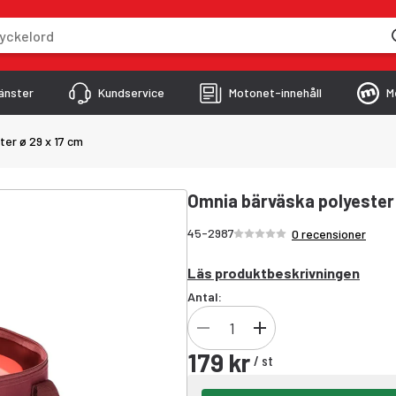
skriver
änster
Kundservice
Motonet-innehåll
M
er ø 29 x 17 cm
Omnia bärväska polyester 
Betyg /5 stjärnor
45-2987
0 recensioner
Läs produktbeskrivningen
Antal:
179 kr
/
st