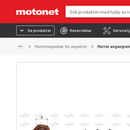
Sökfält
Sökresultaten uppdateras när du 
Se produkter
Reservdelar
Servicetj
Monteringsdelar för avgasrör
Mutter avgasgren