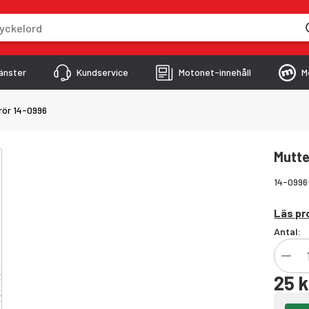
skriver
änster
Kundservice
Motonet-innehåll
M
rör 14-0996
Mutte
14-0996
Läs pr
Antal:
25 k