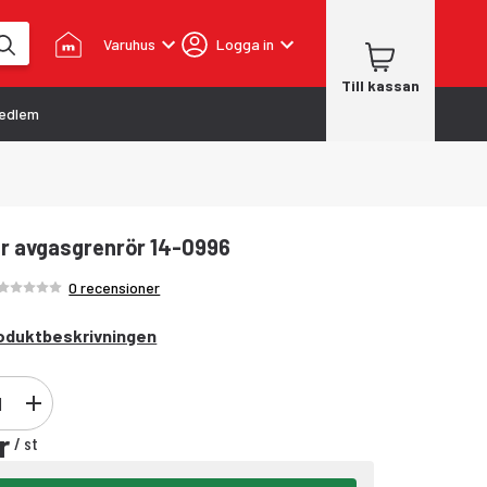
Varuhus
Logga in
Till kassan
edlem
r avgasgrenrör 14-0996
Betyg /5 stjärnor
0 recensioner
oduktbeskrivningen
r
/
st