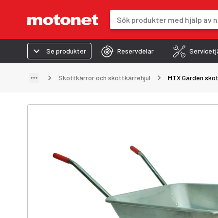
Sökfält
Sökresultaten uppdateras när du 
Se produkter
Reservdelar
Servicetj
Skottkärror och skottkärrehjul
MTX Garden skot