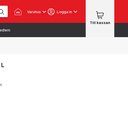
Varuhus
Logga in
Till kassan
edlem
 L
en