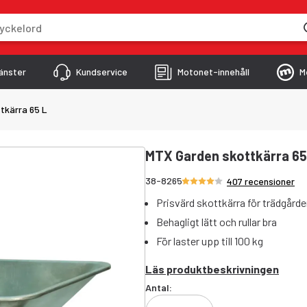
skriver
änster
Kundservice
Motonet-innehåll
M
tkärra 65 L
MTX Garden skottkärra 65
Betyg 4.1/5 stjärnor
38-8265
407 recensioner
Prisvärd skottkärra för trädgård
Behagligt lätt och rullar bra
För laster upp till 100 kg
Läs produktbeskrivningen
Antal: