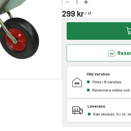
299 kr
/
st
Reser
Välj varuhus
Finns i 8 varuhus
Reservera online och
Leverans
Kan skickas, 5+ st, 