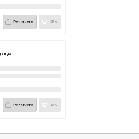
Reservera
Köp
 gänga
Reservera
Köp