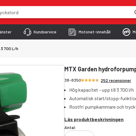
skriver
änster
Kundservice
Motonet-innehåll
M
3 700 L/h
MTX Garden hydroforpump
Betyg 4.5/5 stjärnor
38-8350
252 recensioner
Hög kapacitet – upp till 3 700 l/h
Automatisk start/stopp-funktio
Rostfri pumpkammare och tryck
Läs produktbeskrivningen
Antal: