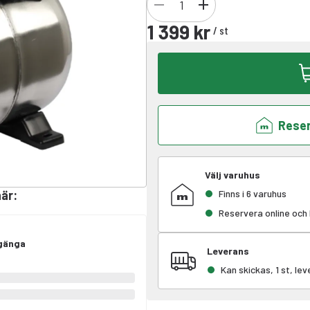
1 399 kr
/
st
Reser
Välj varuhus
här
:
Finns i 6 varuhus
Reservera online och
 gänga
Leverans
Kan skickas, 1 st, le