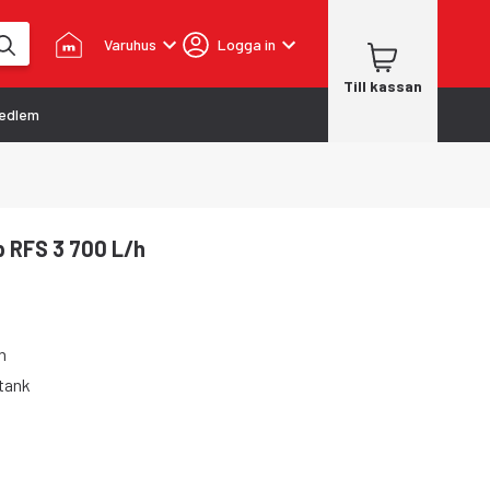
Varuhus
Logga in
Till kassan
edlem
 RFS 3 700 L/h
n
tank