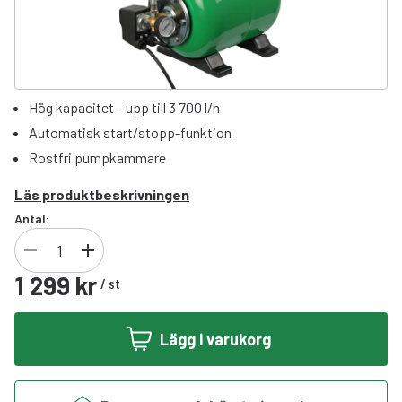
Hög kapacitet – upp till 3 700 l/h
Automatisk start/stopp-funktion
Rostfri pumpkammare
Läs produktbeskrivningen
Antal:
1 299 kr
/
st
Lägg i varukorg