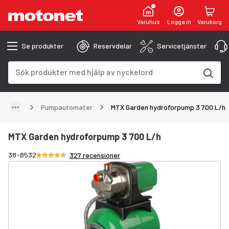
Varuhus
Logga in
Varukorg
Se produkter
Reservdelar
Servicetjänster
Sökfält
Sökresultaten uppdateras när du skriver
Pumpautomater
MTX Garden hydroforpump 3 700 L/h
MTX Garden hydroforpump 3 700 L/h
Betyg 4.5/5 stjärnor
38-8532
327 recensioner