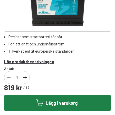
Perfekt som startbatteri för båt
För lätt drift och underhållsström
Tillverkat enligt europeiska standarder
Läs produktbeskrivningen
Antal:
819 kr
/
st
Lägg i varukorg