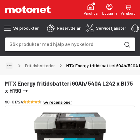
Varuhus
Logga in
Varukorg
Se produkter
Reservdelar
Servicetjänster
Sökfält
Sökresultaten uppdateras när du skriver
Fritidsbatterier
MTX Energy fritidsbatteri 60Ah/540A 
MTX Energy fritidsbatteri 60Ah/540A L242 x B175
x H190 -+
Betyg 4.6/5 stjärnor
90-01724
54 recensioner