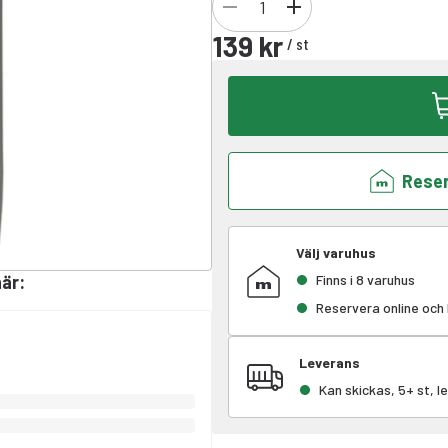
139 kr
/
st
Reser
Välj varuhus
här
:
Finns i 8 varuhus
Reservera online och
Leverans
Kan skickas, 5+ st, 