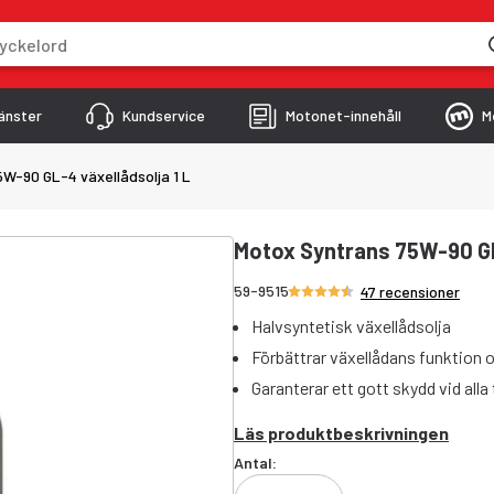
skriver
änster
Kundservice
Motonet-innehåll
M
W-90 GL-4 växellådsolja 1 L
Motox Syntrans 75W-90 GL-
Betyg 4.6/5 stjärnor
59-9515
47 recensioner
Halvsyntetisk växellådsolja
Förbättrar växellådans funktion o
Garanterar ett gott skydd vid all
Läs produktbeskrivningen
Antal: