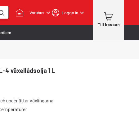
Varuhus
Logga in
Till kassan
edlem
4 växellådsolja 1 L
ch underlättar växlingarna
a temperaturer