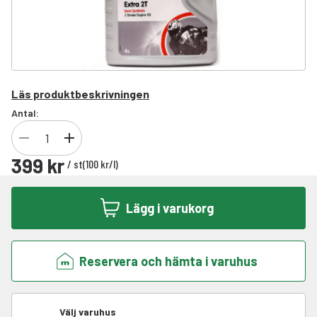
Läs produktbeskrivningen
Antal:
399 kr
/
st
(
100 kr
/
l
)
Lägg i varukorg
Reservera och hämta i varuhus
Välj varuhus