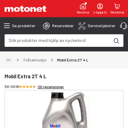
Varuhus
Logga in
Varukorg
Se produkter
Reservdelar
Servicetjänster
Sökfält
Sökresultaten uppdateras när du skriver
Tvåtaktsoljor
Mobil Extra 2T 4 L
Mobil Extra 2T 4 L
Betyg 4.7/5 stjärnor
59-0018
20 recensioner