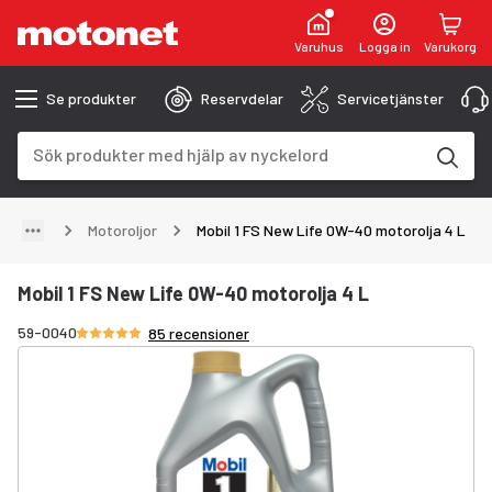
Varuhus
Logga in
Varukorg
Se produkter
Reservdelar
Servicetjänster
Sökfält
Sökresultaten uppdateras när du skriver
Motoroljor
Mobil 1 FS New Life 0W-40 motorolja 4 L
Mobil 1 FS New Life 0W-40 motorolja 4 L
Betyg 4.8/5 stjärnor
59-0040
85 recensioner