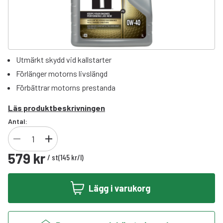
Utmärkt skydd vid kallstarter
Förlänger motorns livslängd
Förbättrar motorns prestanda
Läs produktbeskrivningen
Antal:
579 kr
/
st
(
145 kr
/
l
)
Lägg i varukorg