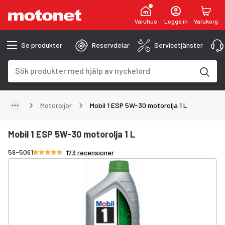
Varuhus
Logga in
Varukorg
Se produkter
Reservdelar
Servicetjänster
Sökfält
Sökresultaten uppdateras när du skriver
Motoroljor
Mobil 1 ESP 5W-30 motorolja 1 L
Mobil 1 ESP 5W-30 motorolja 1 L
Betyg 4.7/5 stjärnor
59-5061
173 recensioner