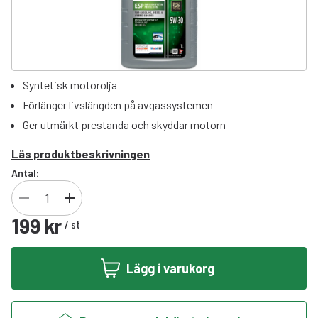
Syntetisk motorolja
Förlänger livslängden på avgassystemen
Ger utmärkt prestanda och skyddar motorn
Läs produktbeskrivningen
Antal:
199 kr
/
st
Lägg i varukorg