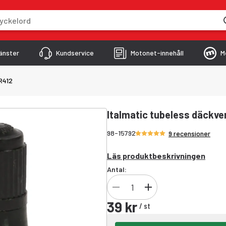
skriver
änster
Kundservice
Motonet-innehåll
M
R412
Italmatic tubeless däckve
Betyg 5/5 stjärnor
98-15792
9 recensioner
Läs produktbeskrivningen
Antal:
39 kr
/
st