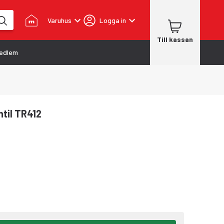
Varuhus
Logga in
Till kassan
edlem
ntil TR412