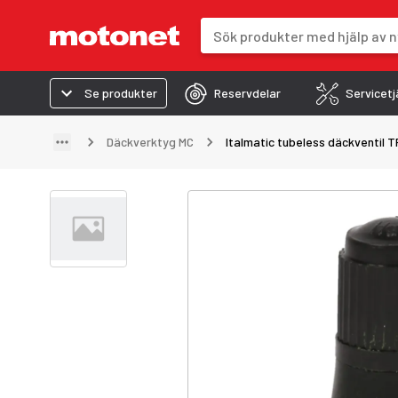
Sökfält
Sökresultaten uppdateras när du 
Se produkter
Reservdelar
Servicetj
Däckverktyg MC
Italmatic tubeless däckventil T