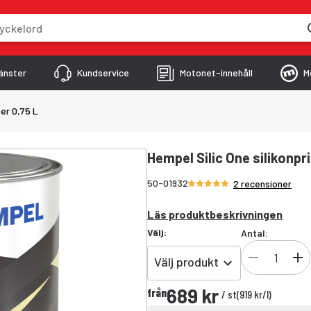
skriver
änster
Kundservice
Motonet-innehåll
M
mer 0,75 L
Hempel Silic One silikonpr
Betyg 5/5 stjärnor
50-01932
2 recensioner
Läs produktbeskrivningen
Välj
:
Antal:
Välj produkt
689 kr
från
/
st
(
919 kr
/
l
)