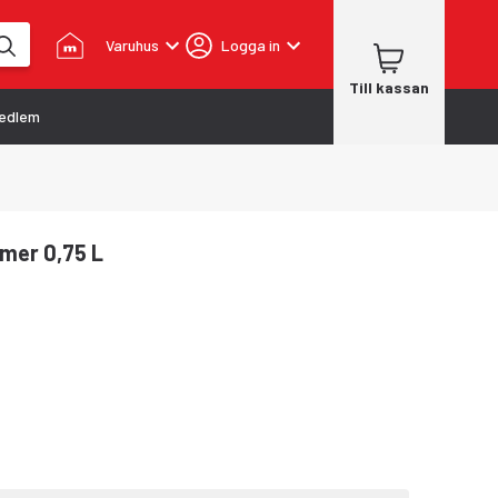
Varuhus
Logga in
Till kassan
edlem
imer 0,75 L