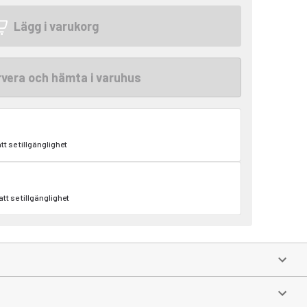
Lägg i varukorg
vera och hämta i varuhus
att se tillgänglighet
att se tillgänglighet