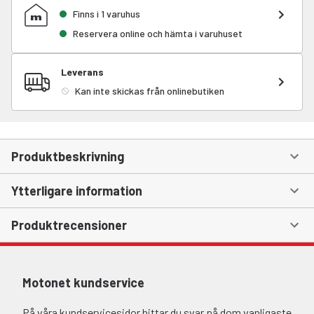
Finns i 1 varuhus
Reservera online och hämta i varuhuset
Leverans
Kan inte skickas från onlinebutiken
Produktbeskrivning
Ytterligare information
Produktrecensioner
Motonet kundservice
På våra kundservicesidor hittar du svar på dom vanligaste