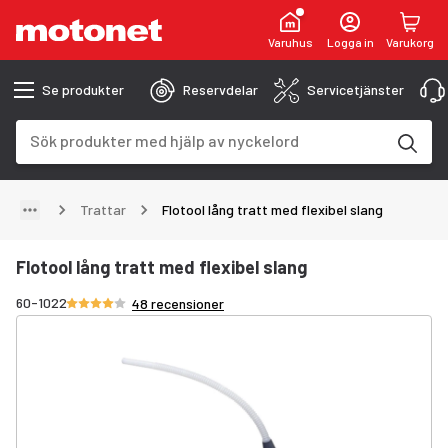
Varuhus
Logga in
Varukorg
Se produkter
Reservdelar
Servicetjänster
Sökfält
Sökresultaten uppdateras när du skriver
Trattar
Flotool lång tratt med flexibel slang
Flotool lång tratt med flexibel slang
Betyg 4.2/5 stjärnor
60-1022
48 recensioner