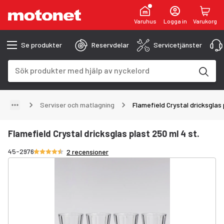
Varuhus
Logga in
Varukorg
Se produkter
Reservdelar
Servicetjänster
Sökfält
Sökresultaten uppdateras när du skriver
Serviser och matlagning
Flamefield Crystal dricksglas 
Flamefield Crystal dricksglas plast 250 ml 4 st.
Betyg 4.5/5 stjärnor
45-2976
2 recensioner