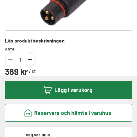
Läs produktbeskrivningen
Antal:
369 kr
/
st
Lägg i varukorg
Reservera och hämta i varuhus
Välj varuhus