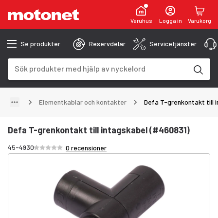
Varuhus
Logga in
Varukorg
Se produkter
Reservdelar
Servicetjänster
Sökfält
Sökresultaten uppdateras när du skriver
Elementkablar och kontakter
Defa T-grenkontakt till 
Defa T-grenkontakt till intagskabel (#460831)
Betyg /5 stjärnor
45-4930
0 recensioner