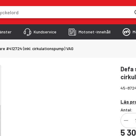
skriver
änster
Kundservice
Motonet-innehåll
M
re #412724 (inkl. cirkulationspump) VAG
Defa 
cirku
45-872
Läs pr
Antal:
5 30