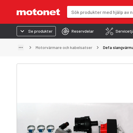
Sökfält
Sökresultaten uppdateras när du 
Se produkter
Reservdelar
Servicetj
Motorvärmare och kabelsatser
Defa slangvärma