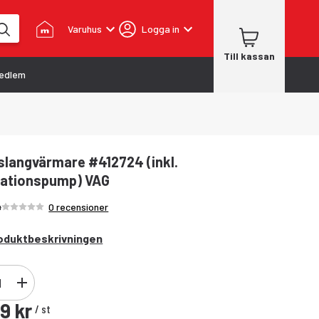
Varuhus
Logga in
Till kassan
edlem
slangvärmare #412724 (inkl.
lationspump) VAG
Betyg /5 stjärnor
4
0 recensioner
oduktbeskrivningen
9 kr
/
st