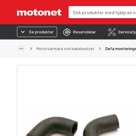
Sökfält
Sökresultaten uppdateras när du 
Se produkter
Reservdelar
Servicetj
Motorvärmare och kabelsatser
Defa montering