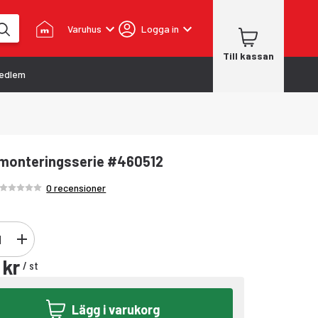
Varuhus
Logga in
Till kassan
edlem
monteringsserie #460512
Betyg /5 stjärnor
2
0 recensioner
 kr
/
st
Lägg i varukorg