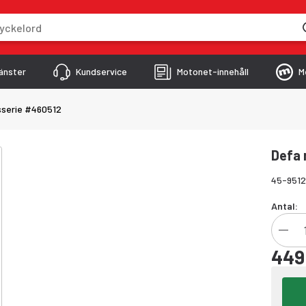
skriver
änster
Kundservice
Motonet-innehåll
M
sserie #460512
Defa 
45-951
Antal:
449