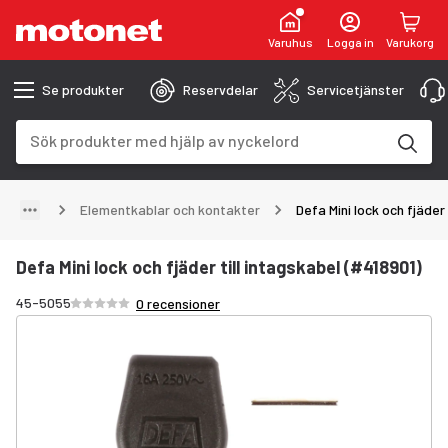
Varuhus
Logga in
Varukorg
Se produkter
Reservdelar
Servicetjänster
Sökfält
Sökresultaten uppdateras när du skriver
Elementkablar och kontakter
Defa Mini lock och fjäder 
Defa Mini lock och fjäder till intagskabel (#418901)
Betyg /5 stjärnor
45-5055
0 recensioner