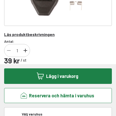
Läs produktbeskrivningen
Antal:
39 kr
/
st
Lägg i varukorg
Reservera och hämta i varuhus
Välj varuhus