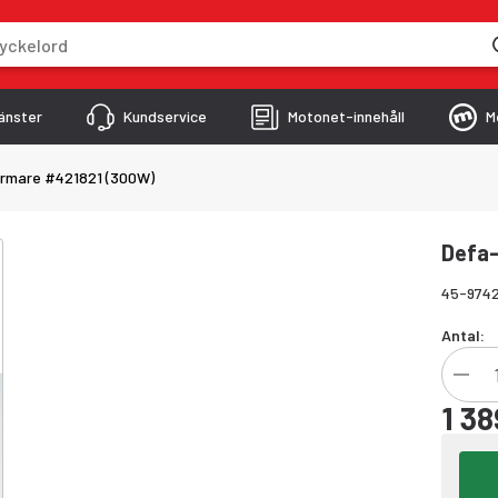
skriver
änster
Kundservice
Motonet-innehåll
M
rmare #421821 (300W)
Defa
45-974
Antal:
1 38