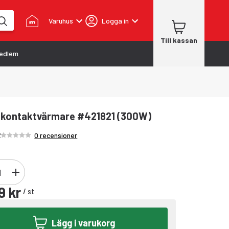
Varuhus
Logga in
Till kassan
edlem
-kontaktvärmare #421821 (300W)
Betyg /5 stjärnor
2
0 recensioner
9 kr
/
st
Lägg i varukorg