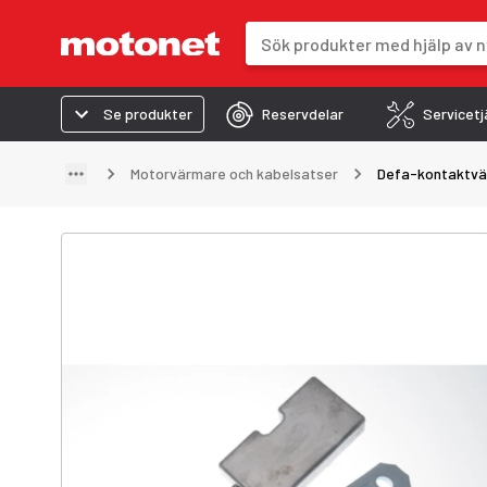
Sökfält
Sökresultaten uppdateras när du 
Se produkter
Reservdelar
Servicetj
Motorvärmare och kabelsatser
Defa-kontaktvä