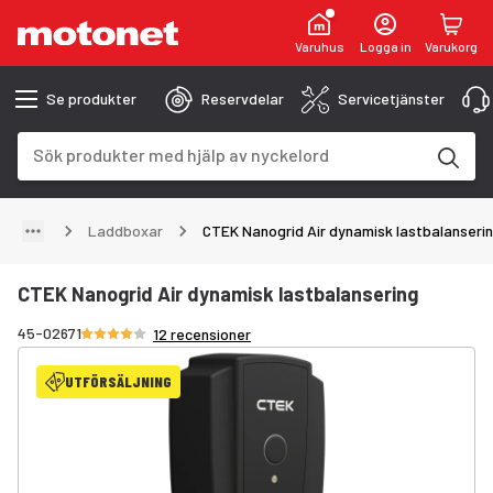
Varuhus
Logga in
Varukorg
Se produkter
Reservdelar
Servicetjänster
Sökfält
Sökresultaten uppdateras när du skriver
Laddboxar
CTEK Nanogrid Air dynamisk lastbalanseri
CTEK Nanogrid Air dynamisk lastbalansering
Betyg 4.2/5 stjärnor
45-02671
12 recensioner
UTFÖRSÄLJNING