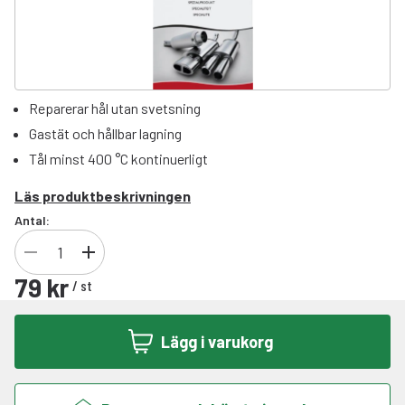
Reparerar hål utan svetsning
Gastät och hållbar lagning
Tål minst 400 °C kontinuerligt
Läs produktbeskrivningen
Antal:
79 kr
/
st
Lägg i varukorg