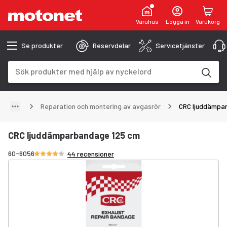
Varuhus
Logga in
Varukorg
Se produkter
Reservdelar
Servicetjänster
Sökfält
Sökresultaten uppdateras när du skriver
Reparation och montering av avgasrör
CRC ljuddämpa
CRC ljuddämparbandage 125 cm
Betyg 3.9/5 stjärnor
60-6056
44 recensioner