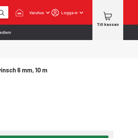
Varuhus
Logga in
Till kassan
edlem
rvinsch 6 mm, 10 m