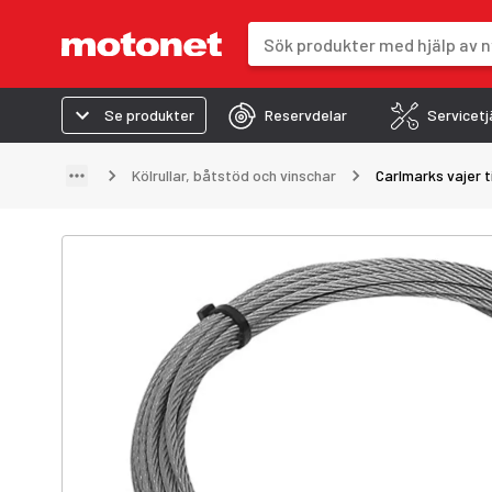
Sökfält
Sökresultaten uppdateras när du 
Se produkter
Reservdelar
Servicetj
Kölrullar, båtstöd och vinschar
Carlmarks vajer ti