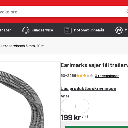
skriver
änster
Kundservice
Motonet-innehåll
M
ll trailervinsch 6 mm, 10 m
Carlmarks vajer till traile
Betyg 3/5 stjärnor
80-2288
3 recensioner
Läs produktbeskrivningen
Antal:
199 kr
/
st