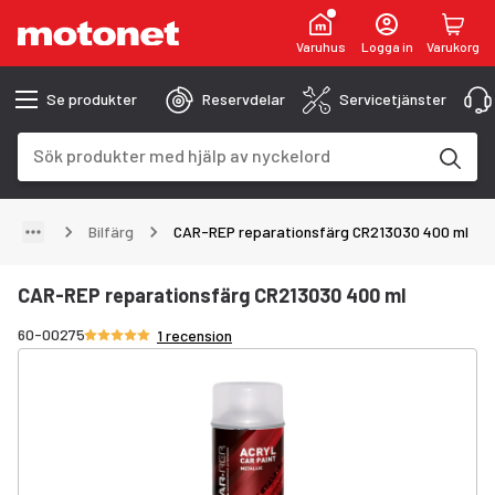
Varuhus
Logga in
Varukorg
Se produkter
Reservdelar
Servicetjänster
Sökfält
Sökresultaten uppdateras när du skriver
Bilfärg
CAR-REP reparationsfärg CR213030 400 ml
CAR-REP reparationsfärg CR213030 400 ml
Betyg 5/5 stjärnor
60-00275
1 recension