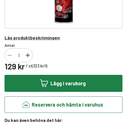
Läs produktbeskrivningen
Antal:
129 kr
/
st
(
323 kr
/
l
)
Lägg i varukorg
Reservera och hämta i varuhus
Du kan även behöva det här
: