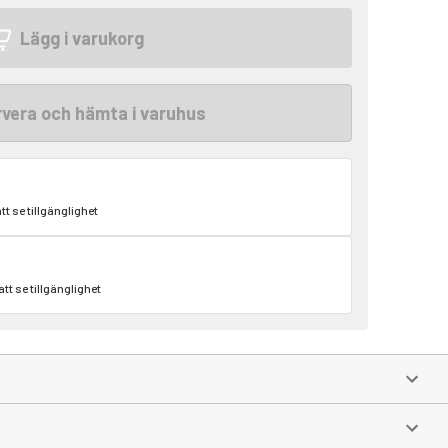
Lägg i varukorg
vera och hämta i varuhus
att se tillgänglighet
att se tillgänglighet