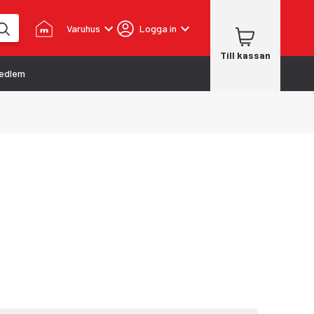
Varuhus
Logga in
Till kassan
edlem