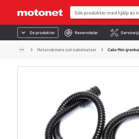
Sökfält
Sökresultaten uppdateras när du 
Se produkter
Reservdelar
Servicetj
Motorvärmare och kabelsatser
Calix Mini grenk