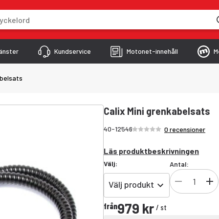
skriver
änster
Kundservice
Motonet-innehåll
M
abelsats
Calix Mini grenkabelsats
Betyg /5 stjärnor
40-12546
0 recensioner
Läs produktbeskrivningen
Välj
:
Antal:
Välj produkt
979 kr
från
/
st