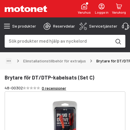
Varuhus
Logga in
Varukorg
Se produkter
Reservdelar
Servicetjänster
Sökfält
Sökresultaten uppdateras när du skriver
Elinstallationstillbehör för extraljus
Brytare för DT/DT
Brytare för DT/DTP-kabelsats (Set C)
Betyg /5 stjärnor
48-00302
0 recensioner