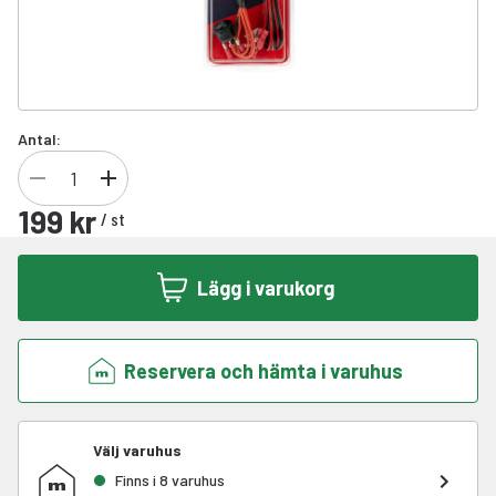
Antal:
199 kr
/
st
Lägg i varukorg
Reservera och hämta i varuhus
Välj varuhus
Finns i 8 varuhus