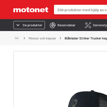
Sökfält
Sökresultaten uppdateras när du 
Se produkter
Reservdelar
Servicetj
Mössor och kepsar
Blåkläder Striker Trucker ke