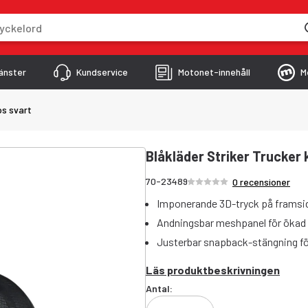
skriver
änster
Kundservice
Motonet-innehåll
M
ps svart
Blåkläder Striker Trucker 
Betyg /5 stjärnor
70-23489
0 recensioner
Imponerande 3D-tryck på framsi
Andningsbar meshpanel för ökad
Justerbar snapback-stängning fö
Läs produktbeskrivningen
Antal: