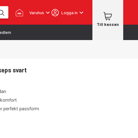
Varuhus
Logga in
Till kassan
edlem
keps svart
dan
 komfort
r perfekt passform