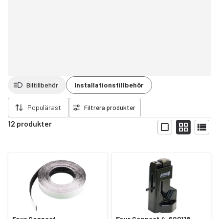
Biltillbehör
Installationstillbehör
ort filter
Populärast
Filtrera produkter
12 produkter
Visa
Four Connect -
Four Connect 4-600118