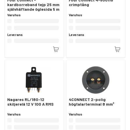
kardborreband tejp 25 mm
crimptång
självhäftande öglesida 5 m
Varuhus
Varuhus
Leverans
Leverans
Nagares RL/180-12
4CONNECT 2-polig
skiljerelä 12 V 100 A RMS
högtalarterminal 8 mm²
Varuhus
Varuhus