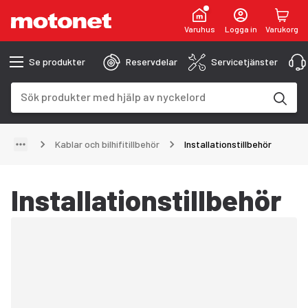
Varuhus
Logga in
Varukorg
Se produkter
Reservdelar
Servicetjänster
Sökfält
Sökresultaten uppdateras när du skriver
Kablar och bilhifitillbehör
Installationstillbehör
Installationstillbehör