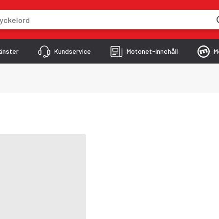
skriver
änster
Kundservice
Motonet-innehåll
M