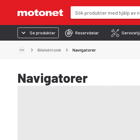
Sökfält
Sökresultaten uppdateras när du 
Se produkter
Reservdelar
Servicetj
Bilelektronik
Navigatorer
Navigatorer