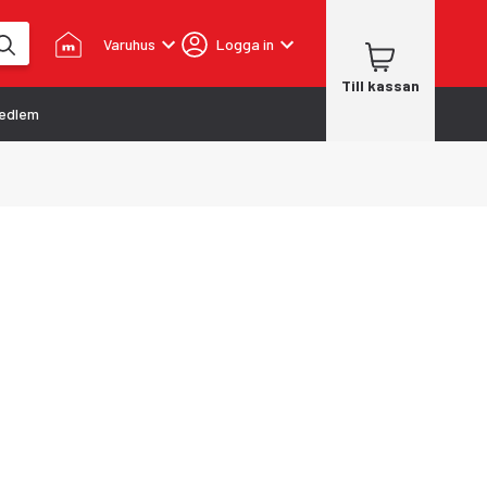
Varuhus
Logga in
Till kassan
edlem