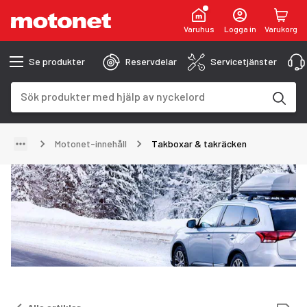
Varuhus
Logga in
Varukorg
Se produkter
Reservdelar
Servicetjänster
Sökfält
Sökresultaten uppdateras när du skriver
Motonet-innehåll
Takboxar & takräcken