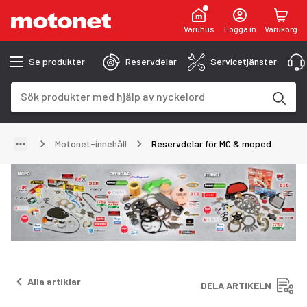
Varuhus
Logga in
Varukorg
Se produkter
Reservdelar
Servicetjänster
Sökfält
Sökresultaten uppdateras när du skriver
Motonet-innehåll
Reservdelar för MC & moped
Alla artiklar
DELA ARTIKELN