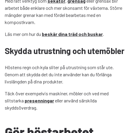
Med rätt verktyg som
sekatör
,
grensåg
eller grensax blir
arbetet både enklare och mer skonsamt för växterna. Större
mängder grenar kan med fördel bearbetas med en
kompostkvarn.
Läs mer om hur du
beskär dina träd och buskar
.
Skydda utrustning och utemöbler
Höstens regn och kyla sliter på utrustning som står ute.
Genom att skydda det du inte använder kan du förlänga
livslängden på dina produkter.
Täck över exempelvis maskiner, möbler och ved med
slitstarka
presenningar
eller använd särskilda
skyddsöverdrag.
Gör höstarbetet