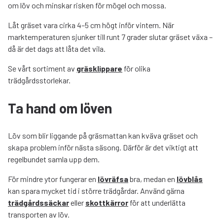
om löv och minskar risken för mögel och mossa.
Låt gräset vara cirka 4–5 cm högt inför vintern. När
marktemperaturen sjunker till runt 7 grader slutar gräset växa –
då är det dags att låta det vila.
Se vårt sortiment av
gräsklippare
för olika
trädgårdsstorlekar.
Ta hand om löven
Löv som blir liggande på gräsmattan kan kväva gräset och
skapa problem inför nästa säsong. Därför är det viktigt att
regelbundet samla upp dem.
För mindre ytor fungerar en
lövräfsa
bra, medan en
lövblås
kan spara mycket tid i större trädgårdar. Använd gärna
trädgårdssäckar
eller
skottkärror
för att underlätta
transporten av löv.