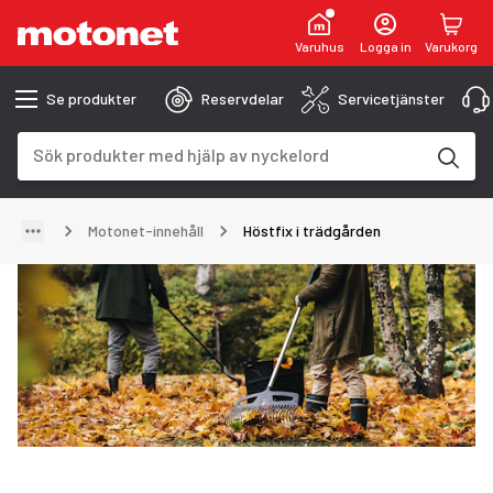
Varuhus
Logga in
Varukorg
Se produkter
Reservdelar
Servicetjänster
Sökfält
Sökresultaten uppdateras när du skriver
Motonet-innehåll
Höstfix i trädgården