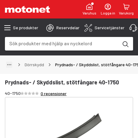
Varuhus
Logga in
Varukorg
Se produkter
Reservdelar
Servicetjänster
Sökfält
Sökresultaten uppdateras när du skriver
Dörrskydd
Prydnads- / Skyddslist, stötfångare 40-17
Prydnads- / Skyddslist, stötfångare 40-1750
Betyg /5 stjärnor
40-1750
0 recensioner