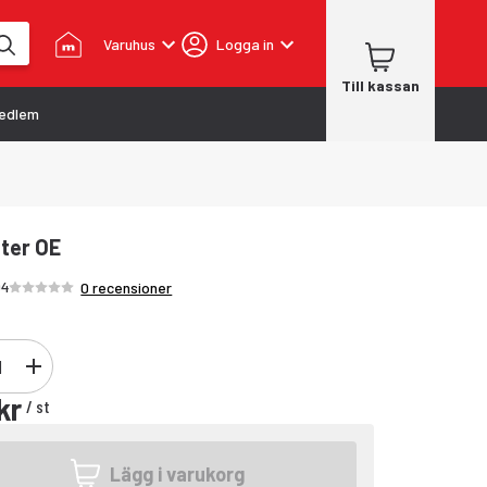
Varuhus
Logga in
Till kassan
edlem
lter OE
Betyg /5 stjärnor
04
0 recensioner
kr
/
st
Lägg i varukorg