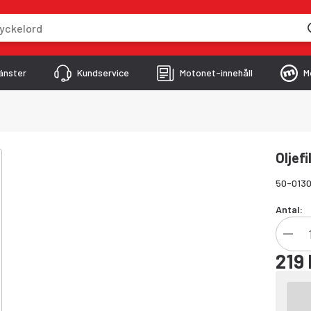
skriver
änster
Kundservice
Motonet-innehåll
M
Oljefi
50-013
Antal:
219 