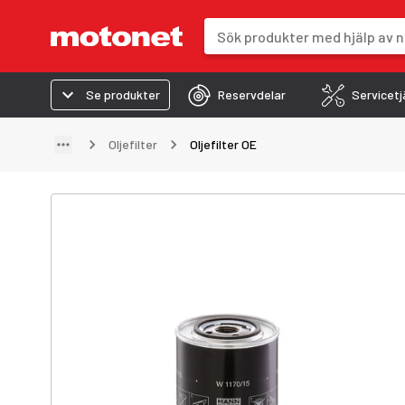
Sökfält
Sökresultaten uppdateras när du 
Se produkter
Reservdelar
Servicetj
Oljefilter
Oljefilter OE