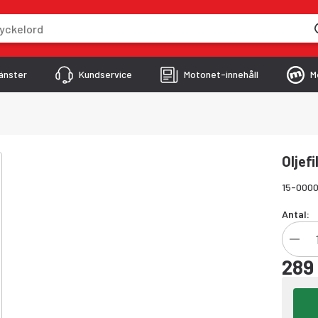
skriver
änster
Kundservice
Motonet-innehåll
M
Oljef
15-000
Antal:
289 