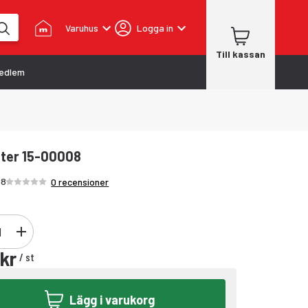
Varuhus
Logga in
Till kassan
edlem
ilter 15-00008
Betyg /5 stjärnor
08
0 recensioner
kr
/
st
Lägg i varukorg