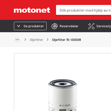
Sökfält
Sökresultaten uppdateras när du 
Se produkter
Reservdelar
Servicetj
Oljefilter
Oljefilter 15-00008