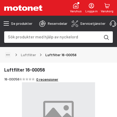
Varuhus
Logga in
Varukorg
Se produkter
Reservdelar
Servicetjänster
Sökfält
Sökresultaten uppdateras när du skriver
Luftfilter
Luftfilter 16-00056
Luftfilter 16-00056
Betyg /5 stjärnor
16-00056
0 recensioner