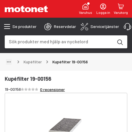
Varuhus
Logga in
Varukorg
Se produkter
Reservdelar
Servicetjänster
Sökfält
Sökresultaten uppdateras när du skriver
Kupéfilter
Kupéfilter 19-00156
Kupéfilter 19-00156
Betyg /5 stjärnor
19-00156
0 recensioner