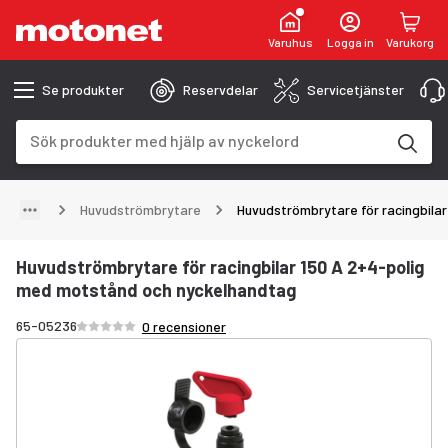
Varuhus
Logga in
Varukorg
Se produkter
Reservdelar
Servicetjänster
Sökfält
Sökresultaten uppdateras när du skriver
Huvudströmbrytare
Huvudströmbrytare för racingbila
Huvudströmbrytare för racingbilar 150 A 2+4-polig
med motstånd och nyckelhandtag
Betyg /5 stjärnor
65-05236
0 recensioner