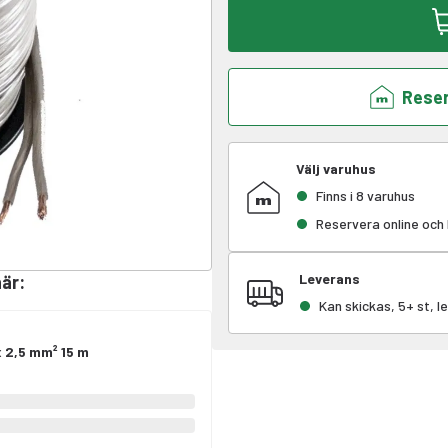
Reser
Välj varuhus
Finns i 8 varuhus
Reservera online och
Leverans
här
:
Kan skickas, 5+ st, 
 2,5 mm² 15 m