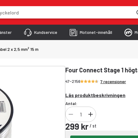
skriver
änster
Kundservice
Motonet-innehåll
M
bel 2 x 2,5 mm² 15 m
Four Connect Stage 1 högt
Betyg 4.7/5 stjärnor
47-2156
7 recensioner
Läs produktbeskrivningen
Antal:
299 kr
/
st