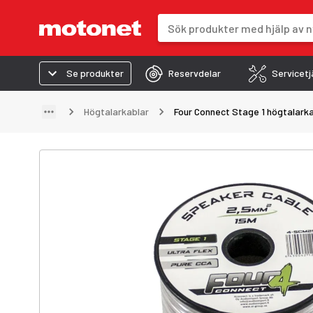
Sökfält
Sökresultaten uppdateras när du 
Se produkter
Reservdelar
Servicetj
Högtalarkablar
Four Connect Stage 1 högtalarka