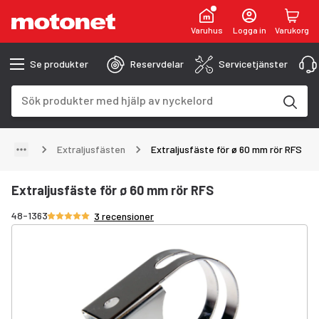
Varuhus
Logga in
Varukorg
Se produkter
Reservdelar
Servicetjänster
Sökfält
Sökresultaten uppdateras när du skriver
Extraljusfästen
Extraljusfäste för ø 60 mm rör RFS
Extraljusfäste för ø 60 mm rör RFS
Betyg 5/5 stjärnor
48-1363
3 recensioner