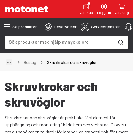
Varuhus
Logga in
Varukorg
Se produkter
Reservdelar
Servicetjänster
Sökfält
Sökresultaten uppdateras när du skriver
Beslag
Skruvkrokar och skruvöglor
Skruvkrokar och
skruvöglor
Skruvkrokar och skruvöglor är praktiska fästelement för
upphängning och montering i både hem och verkstad. Oavsett
om du behöver en takkrok för lampor, en trapetskrok för tyngre